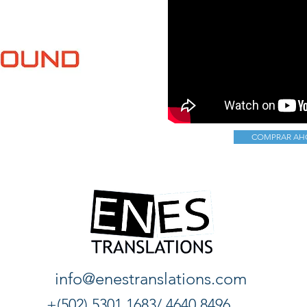
COMPRAR AH
info@enestranslations.com
+(502) 5301 1683/ 4640 8496