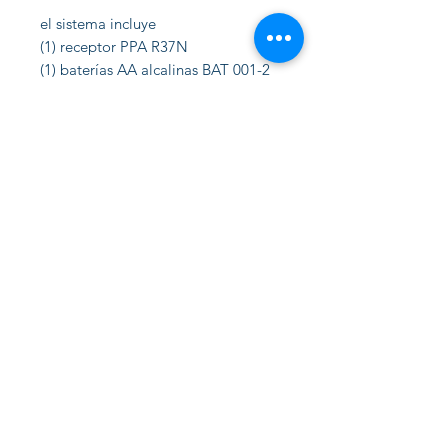
el sistema incluye
(1) receptor PPA R37N
(1) baterías AA alcalinas BAT 001-2
(1) mini auricular de botón
individual EAR 013
*Todos los artículos pueden
comprarse por separado
También se puede pedir como:
PPA R37N
: Receptor y pinza para
cinturón (CLP 023) (sin baterías ni
auriculares)
PPA R37-00
: Receptor, baterías
(BAT 001-2) y pinza para cinturón
(CLP 023) (sin auriculares)
PPA R37 HD
: Receptor, baterías
(BAT 001-2), pinza para cinturón
(CLP 023) y audífonos (HED 021)